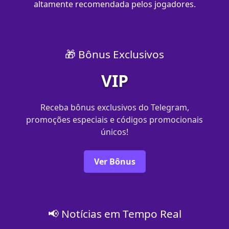
altamente recomendada pelos jogadores.
🎁 Bônus Exclusivos
VIP
Receba bônus exclusivos do Telegram,
promoções especiais e códigos promocionais
únicos!
Ver Bônus
📢 Notícias em Tempo Real