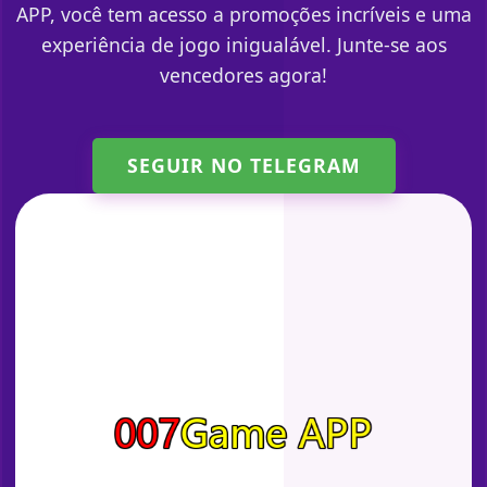
APP, você tem acesso a promoções incríveis e uma
experiência de jogo inigualável. Junte-se aos
vencedores agora!
SEGUIR NO TELEGRAM