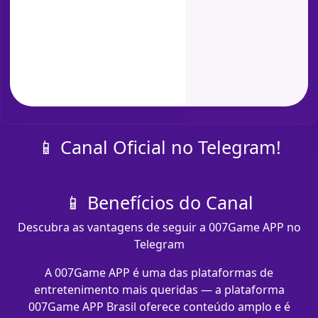
📱 Canal Oficial no Telegram!
📱 Benefícios do Canal
Descubra as vantagens de seguir a 007Game APP no
Telegram
A 007Game APP é uma das plataformas de
entretenimento mais queridas — a plataforma
007Game APP Brasil oferece conteúdo amplo e é