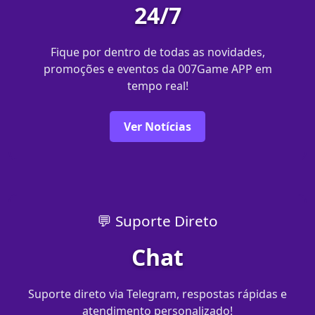
24/7
Fique por dentro de todas as novidades,
promoções e eventos da 007Game APP em
tempo real!
Ver Notícias
💬 Suporte Direto
Chat
Suporte direto via Telegram, respostas rápidas e
atendimento personalizado!