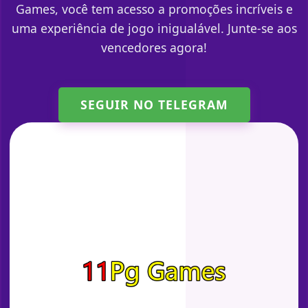
Games, você tem acesso a promoções incríveis e
uma experiência de jogo inigualável. Junte-se aos
vencedores agora!
SEGUIR NO TELEGRAM