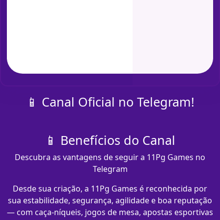
📱 Canal Oficial no Telegram!
📱 Benefícios do Canal
Descubra as vantagens de seguir a 11Pg Games no
Telegram
Desde sua criação, a 11Pg Games é reconhecida por
sua estabilidade, segurança, agilidade e boa reputação
— com caça-níqueis, jogos de mesa, apostas esportivas