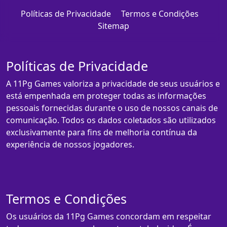
Políticas de Privacidade
Termos e Condições
Sitemap
Políticas de Privacidade
A 11Pg Games valoriza a privacidade de seus usuários e
está empenhada em proteger todas as informações
pessoais fornecidas durante o uso de nossos canais de
comunicação. Todos os dados coletados são utilizados
exclusivamente para fins de melhoria contínua da
experiência de nossos jogadores.
Termos e Condições
Os usuários da 11Pg Games concordam em respeitar