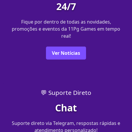
24/7
Fique por dentro de todas as novidades,
promoções e eventos da 11Pg Games em tempo
real!
Ver Notícias
💬 Suporte Direto
Chat
Suporte direto via Telegram, respostas rápidas e
atendimento personalizado!