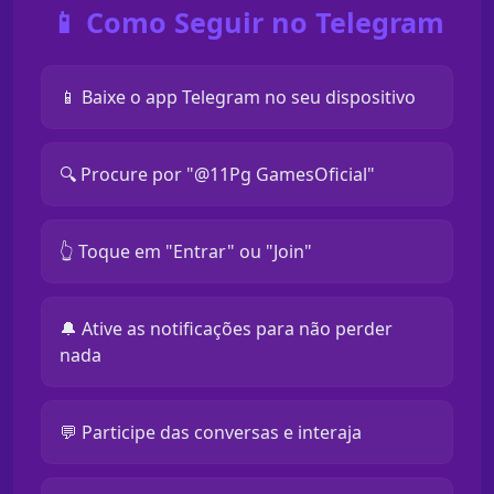
📱 Como Seguir no Telegram
📱 Baixe o app Telegram no seu dispositivo
🔍 Procure por "@11Pg GamesOficial"
👆 Toque em "Entrar" ou "Join"
🔔 Ative as notificações para não perder
nada
💬 Participe das conversas e interaja