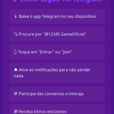
📱 Baixe o app Telegram no seu dispositivo
🔍 Procure por "@12345 GameOficial"
👆 Toque em "Entrar" ou "Join"
🔔 Ative as notificações para não perder
nada
💬 Participe das conversas e interaja
🎁 Receba bônus exclusivos