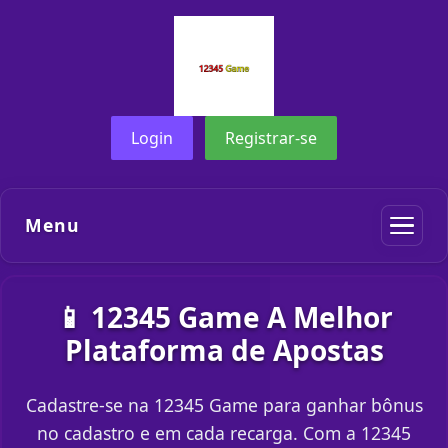
Login
Registrar-se
Menu
📱 12345 Game A Melhor
Plataforma de Apostas
Cadastre-se na 12345 Game para ganhar bônus
no cadastro e em cada recarga. Com a 12345