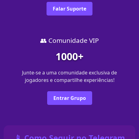
Falar Suporte
👥 Comunidade VIP
1000+
Junte-se a uma comunidade exclusiva de
jogadores e compartilhe experiências!
Entrar Grupo
📱 Como Seguir no Telegram