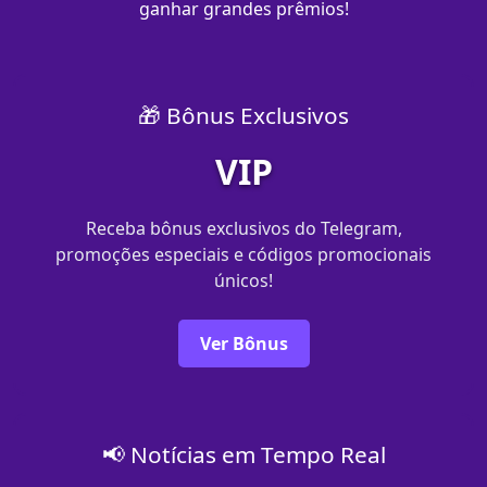
ganhar grandes prêmios!
🎁 Bônus Exclusivos
VIP
Receba bônus exclusivos do Telegram,
promoções especiais e códigos promocionais
únicos!
Ver Bônus
📢 Notícias em Tempo Real