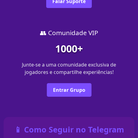
Falar Suporte
👥 Comunidade VIP
1000+
Junte-se a uma comunidade exclusiva de
jogadores e compartilhe experiências!
Entrar Grupo
📱 Como Seguir no Telegram