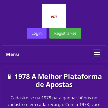
Login
Registrar-se
Menu
📱 1978 A Melhor Plataforma
de Apostas
Cadastre-se na 1978 para ganhar bônus no
cadastro e em cada recarga. Com a 1978, você