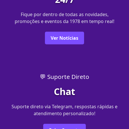
Fique por dentro de todas as novidades,
promoções e eventos da 1978 em tempo real!
Ver Notícias
💬 Suporte Direto
Chat
Suporte direto via Telegram, respostas rápidas e
atendimento personalizado!