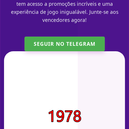
tem acesso a promoções incríveis e uma
experiência de jogo inigualável. Junte-se aos
vencedores agora!
SEGUIR NO TELEGRAM