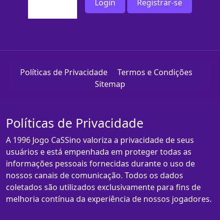
Login
Registrar-se
Políticas de Privacidade
Termos e Condições
Sitemap
Políticas de Privacidade
A 1996 Jogo CaSSino valoriza a privacidade de seus
usuários e está empenhada em proteger todas as
informações pessoais fornecidas durante o uso de
nossos canais de comunicação. Todos os dados
coletados são utilizados exclusivamente para fins de
melhoria contínua da experiência de nossos jogadores.