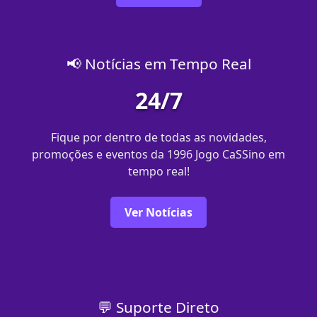
📢 Notícias em Tempo Real
24/7
Fique por dentro de todas as novidades,
promoções e eventos da 1996 Jogo CaSSino em
tempo real!
Ver Notícias
💬 Suporte Direto