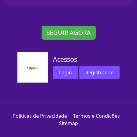
SEGUIR AGORA
Acessos
Login
Registrar-se
Políticas de Privacidade
Termos e Condições
Sitemap