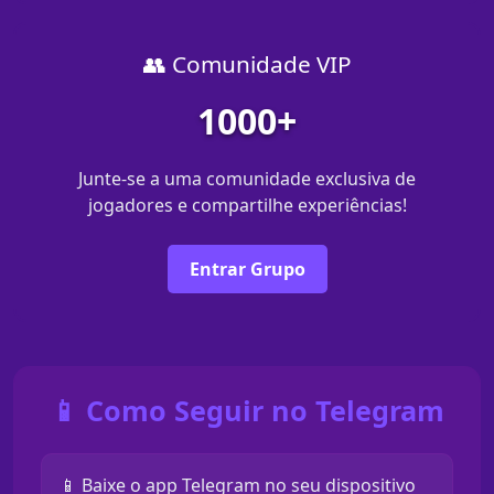
👥 Comunidade VIP
1000+
Junte-se a uma comunidade exclusiva de
jogadores e compartilhe experiências!
Entrar Grupo
📱 Como Seguir no Telegram
📱 Baixe o app Telegram no seu dispositivo