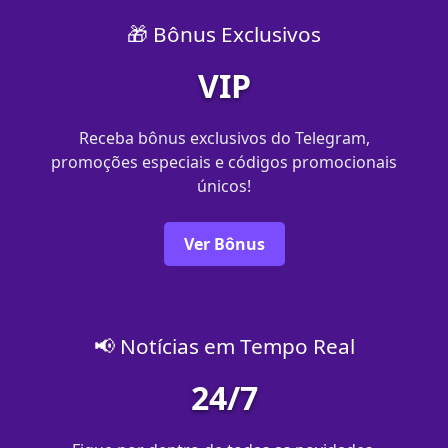
🎁 Bônus Exclusivos
VIP
Receba bônus exclusivos do Telegram,
promoções especiais e códigos promocionais
únicos!
Ver Bônus
📢 Notícias em Tempo Real
24/7