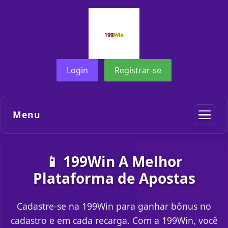
Login
Registrar-se
Menu
📱 199Win A Melhor
Plataforma de Apostas
Cadastre-se na 199Win para ganhar bônus no
cadastro e em cada recarga. Com a 199Win, você