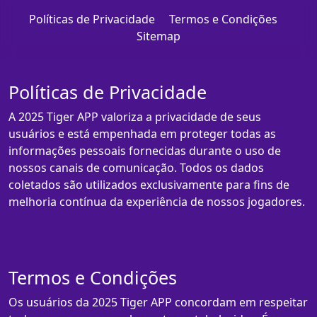
Políticas de Privacidade
Termos e Condições
Sitemap
Políticas de Privacidade
A 2025 Tiger APP valoriza a privacidade de seus
usuários e está empenhada em proteger todas as
informações pessoais fornecidas durante o uso de
nossos canais de comunicação. Todos os dados
coletados são utilizados exclusivamente para fins de
melhoria contínua da experiência de nossos jogadores.
Termos e Condições
Os usuários da 2025 Tiger APP concordam em respeitar