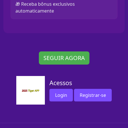
🎁 Receba bônus exclusivos
automaticamente
SEGUIR AGORA
Acessos
Login
Registrar-se