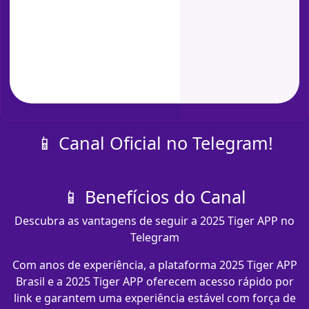
📱 Canal Oficial no Telegram!
📱 Benefícios do Canal
Descubra as vantagens de seguir a 2025 Tiger APP no
Telegram
Com anos de experiência, a plataforma 2025 Tiger APP
Brasil e a 2025 Tiger APP oferecem acesso rápido por
link e garantem uma experiência estável com força de