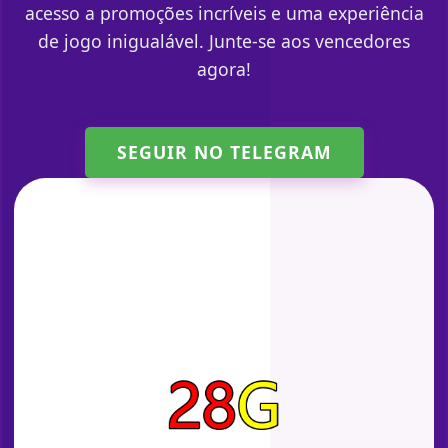
acesso a promoções incríveis e uma experiência
de jogo inigualável. Junte-se aos vencedores
agora!
SEGUIR NO TELEGRAM