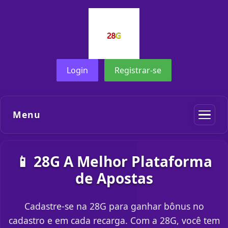
Login
Registrar-se
Menu
📱 28G A Melhor Plataforma
de Apostas
Cadastre-se na 28G para ganhar bônus no
cadastro e em cada recarga. Com a 28G, você tem