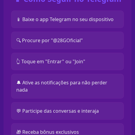
📱 Baixe o app Telegram no seu dispositivo
🔍 Procure por "@28GOficial"
👆 Toque em "Entrar" ou "Join"
🔔 Ative as notificações para não perder
nada
💬 Participe das conversas e interaja
🎁 Receba bônus exclusivos