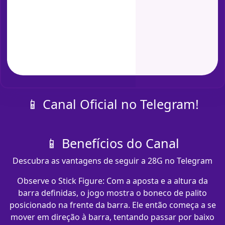
📱 Canal Oficial no Telegram!
📱 Benefícios do Canal
Descubra as vantagens de seguir a 28G no Telegram
Observe o Stick Figure: Com a aposta e a altura da
barra definidas, o jogo mostra o boneco de palito
posicionado na frente da barra. Ele então começa a se
mover em direção à barra, tentando passar por baixo