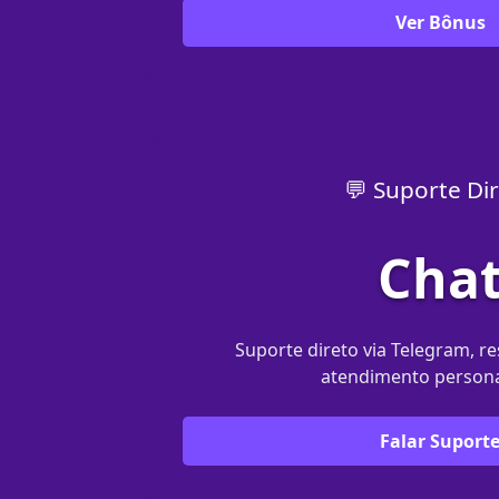
Ver Bônus
💬 Suporte Di
Cha
Suporte direto via Telegram, r
atendimento persona
Falar Suport