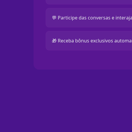
💬 Participe das conversas e interaj
🎁 Receba bônus exclusivos autom