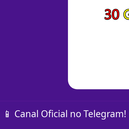
📱 Canal Oficial no Telegram!