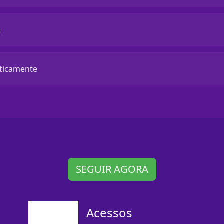
a
aticamente
SEGUIR AGORA
Acessos