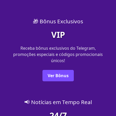
🎁 Bônus Exclusivos
VIP
Receba bônus exclusivos do Telegram,
promoções especiais e códigos promocionais
únicos!
Ver Bônus
📢 Notícias em Tempo Real
24/7