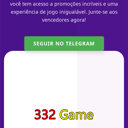
você tem acesso a promoções incríveis e uma
experiência de jogo inigualável. Junte-se aos
vencedores agora!
SEGUIR NO TELEGRAM