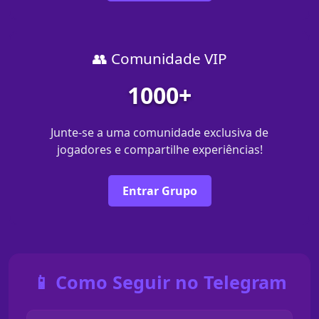
👥 Comunidade VIP
1000+
Junte-se a uma comunidade exclusiva de
jogadores e compartilhe experiências!
Entrar Grupo
📱 Como Seguir no Telegram