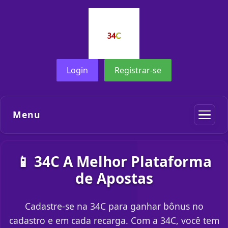
Login
Registrar-se
Menu
📱 34C A Melhor Plataforma
de Apostas
Cadastre-se na 34C para ganhar bônus no
cadastro e em cada recarga. Com a 34C, você tem