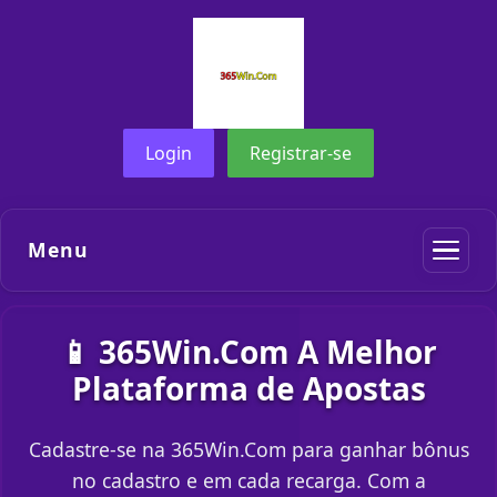
Login
Registrar-se
Menu
📱 365Win.Com A Melhor
Plataforma de Apostas
Cadastre-se na 365Win.Com para ganhar bônus
no cadastro e em cada recarga. Com a