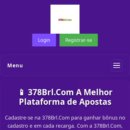
Login
Registrar-se
Menu
📱 378Brl.Com A Melhor
Plataforma de Apostas
Cadastre-se na 378Brl.Com para ganhar bônus no
cadastro e em cada recarga. Com a 378Brl.Com,