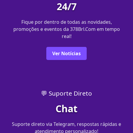
24/7
Fique por dentro de todas as novidades,
promoções e eventos da 378Brl.Com em tempo
real!
Ver Notícias
💬 Suporte Direto
Chat
Suporte direto via Telegram, respostas rápidas e
atendimento personalizado!