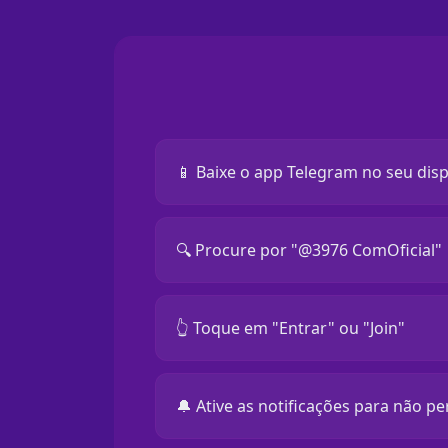
📱 Baixe o app Telegram no seu disp
🔍 Procure por "@3976 ComOficial"
👆 Toque em "Entrar" ou "Join"
🔔 Ative as notificações para não p