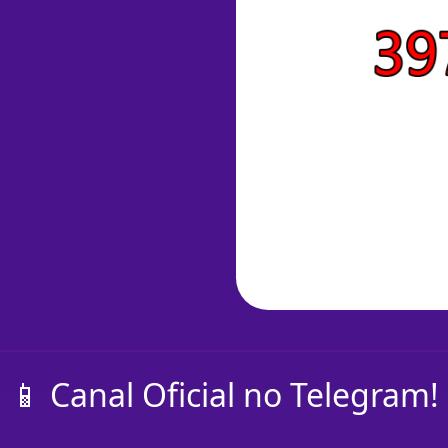
📱 Canal Oficial no Telegram!