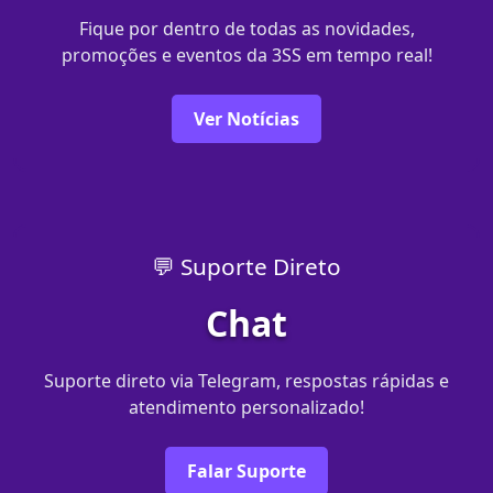
Fique por dentro de todas as novidades,
promoções e eventos da 3SS em tempo real!
Ver Notícias
💬 Suporte Direto
Chat
Suporte direto via Telegram, respostas rápidas e
atendimento personalizado!
Falar Suporte