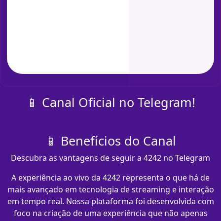
📱 Canal Oficial no Telegram!
📱 Benefícios do Canal
Descubra as vantagens de seguir a 4242 no Telegram
A experiência ao vivo da 4242 representa o que há de
mais avançado em tecnologia de streaming e interação
em tempo real. Nossa plataforma foi desenvolvida com
foco na criação de uma experiência que não apenas