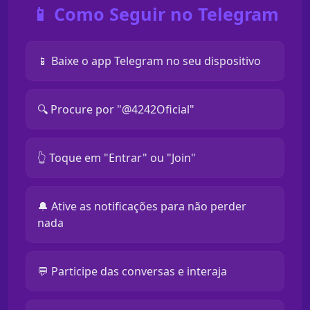
📱 Como Seguir no Telegram
📱 Baixe o app Telegram no seu dispositivo
🔍 Procure por "@4242Oficial"
👆 Toque em "Entrar" ou "Join"
🔔 Ative as notificações para não perder
nada
💬 Participe das conversas e interaja