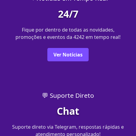
24/7
Fique por dentro de todas as novidades,
promoções e eventos da 4242 em tempo real!
Ver Notícias
💬 Suporte Direto
Chat
Suporte direto via Telegram, respostas rápidas e
atendimento personalizado!