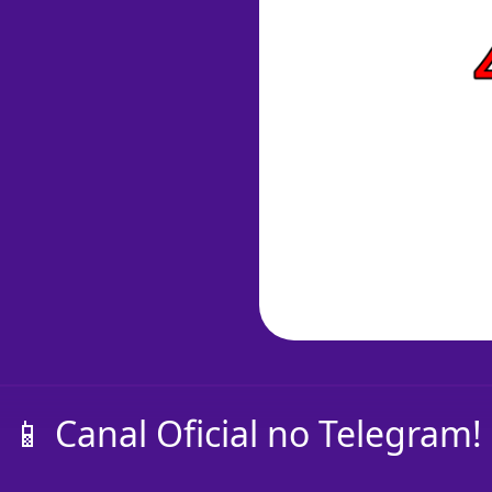
📱 Canal Oficial no Telegram!