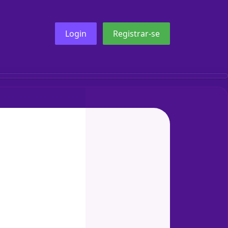
Login
Registrar-se