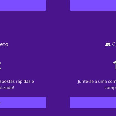
reto
👥 
t
espostas rápidas e
Junte-se a uma com
lizado!
compa
e