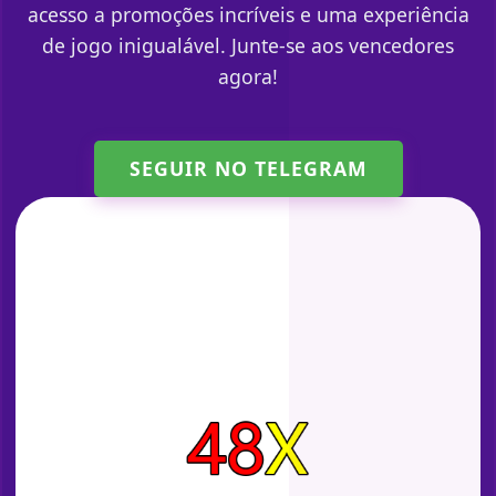
acesso a promoções incríveis e uma experiência
de jogo inigualável. Junte-se aos vencedores
agora!
SEGUIR NO TELEGRAM