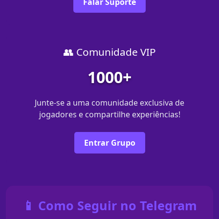
Falar Suporte
👥 Comunidade VIP
1000+
Junte-se a uma comunidade exclusiva de
jogadores e compartilhe experiências!
Entrar Grupo
📱 Como Seguir no Telegram