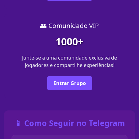
👥 Comunidade VIP
1000+
Junte-se a uma comunidade exclusiva de
jogadores e compartilhe experiências!
Entrar Grupo
📱 Como Seguir no Telegram