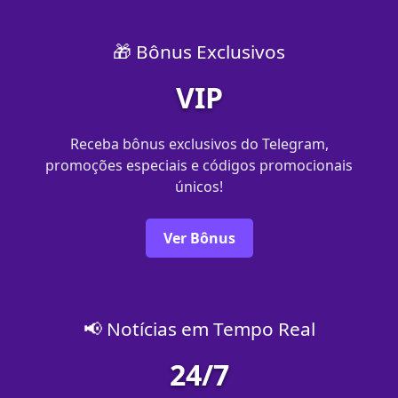
🎁 Bônus Exclusivos
VIP
Receba bônus exclusivos do Telegram,
promoções especiais e códigos promocionais
únicos!
Ver Bônus
📢 Notícias em Tempo Real
24/7