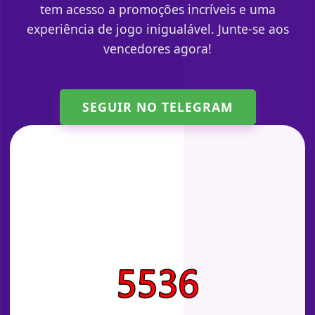
tem acesso a promoções incríveis e uma
experiência de jogo inigualável. Junte-se aos
vencedores agora!
SEGUIR NO TELEGRAM