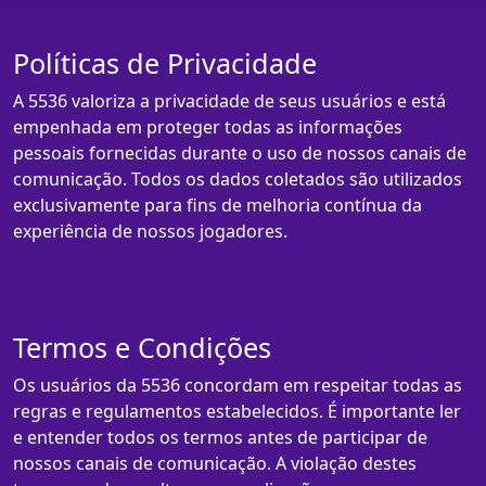
Políticas de Privacidade
A 5536 valoriza a privacidade de seus usuários e está
empenhada em proteger todas as informações
pessoais fornecidas durante o uso de nossos canais de
comunicação. Todos os dados coletados são utilizados
exclusivamente para fins de melhoria contínua da
experiência de nossos jogadores.
Termos e Condições
Os usuários da 5536 concordam em respeitar todas as
regras e regulamentos estabelecidos. É importante ler
e entender todos os termos antes de participar de
nossos canais de comunicação. A violação destes