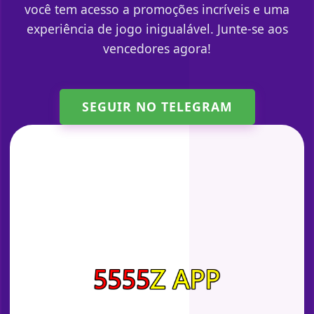
você tem acesso a promoções incríveis e uma
experiência de jogo inigualável. Junte-se aos
vencedores agora!
SEGUIR NO TELEGRAM