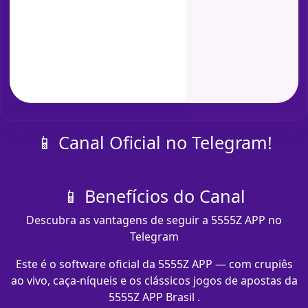
📱 Canal Oficial no Telegram!
📱 Benefícios do Canal
Descubra as vantagens de seguir a 5555Z APP no
Telegram
Este é o software oficial da 5555Z APP — com crupiês
ao vivo, caça-níqueis e os clássicos jogos de apostas da
5555Z APP Brasil .