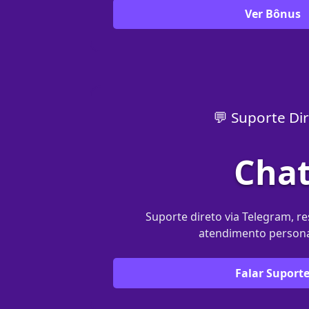
Ver Bônus
💬 Suporte Di
Cha
Suporte direto via Telegram, r
atendimento persona
Falar Suport