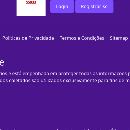
Login
Registrar-se
Políticas de Privacidade
Termos e Condições
Sitemap
de
ários e está empenhada em proteger todas as informações 
os coletados são utilizados exclusivamente para fins de m