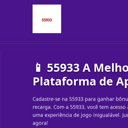
📱 55933 A Melh
Plataforma de A
Cadastre-se na 55933 para ganhar bônu
recarga. Com a 55933, você tem acesso 
uma experiência de jogo inigualável. J
agora!