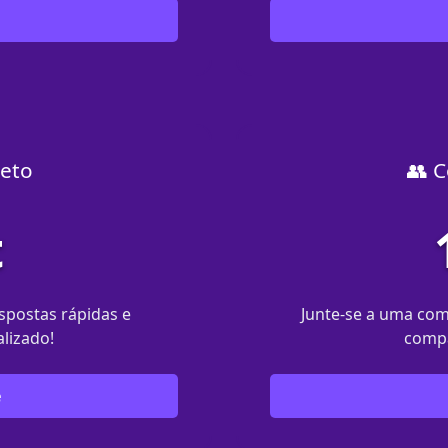
reto
👥 
t
espostas rápidas e
Junte-se a uma com
lizado!
compa
e