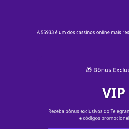
A 55933 é um dos cassinos online mais res
🎁 Bônus Exclu
VIP
Receba bônus exclusivos do Telegra
e códigos promocionai