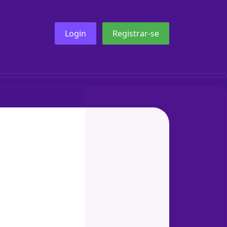
Login
Registrar-se