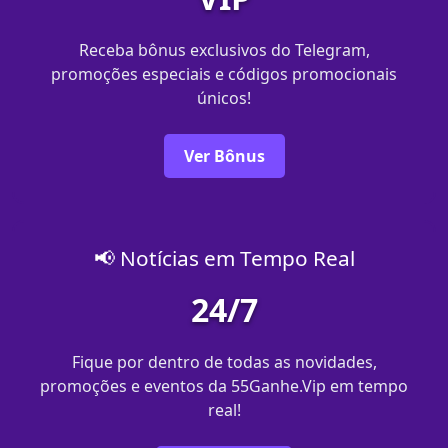
Receba bônus exclusivos do Telegram,
promoções especiais e códigos promocionais
únicos!
Ver Bônus
📢 Notícias em Tempo Real
24/7
Fique por dentro de todas as novidades,
promoções e eventos da 55Ganhe.Vip em tempo
real!