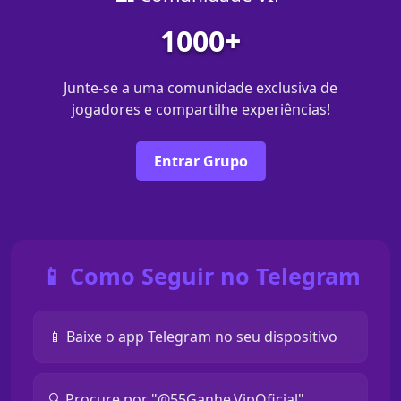
1000+
Junte-se a uma comunidade exclusiva de
jogadores e compartilhe experiências!
Entrar Grupo
📱 Como Seguir no Telegram
📱 Baixe o app Telegram no seu dispositivo
🔍 Procure por "@55Ganhe.VipOficial"