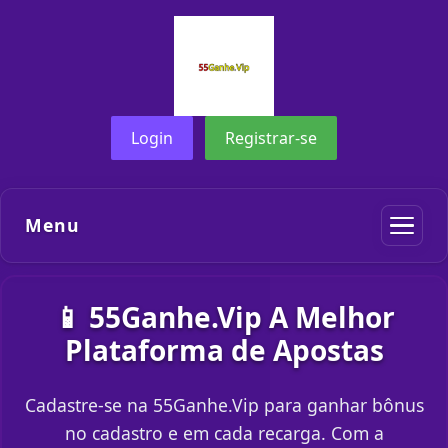
Login
Registrar-se
Menu
📱 55Ganhe.Vip A Melhor
Plataforma de Apostas
Cadastre-se na 55Ganhe.Vip para ganhar bônus
no cadastro e em cada recarga. Com a