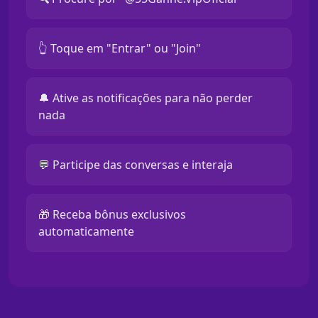
👆 Toque em "Entrar" ou "Join"
🔔 Ative as notificações para não perder
nada
💬 Participe das conversas e interaja
🎁 Receba bônus exclusivos
automaticamente