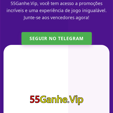
55Ganhe.Vip, você tem acesso a promoções
incríveis e uma experiência de jogo inigualável.
Junte-se aos vencedores agora!
SEGUIR NO TELEGRAM