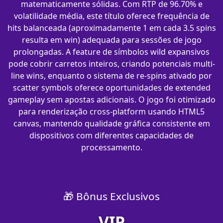
matematicamente sólidas. Com RTP de 96.70% e
volatilidade média, este título oferece frequência de
hits balanceada (aproximadamente 1 em cada 3.5 spins
resulta em win) adequada para sessões de jogo
prolongadas. A feature de símbolos wild expansivos
pode cobrir carretos inteiros, criando potenciais multi-
line wins, enquanto o sistema de re-spins ativado por
scatter symbols oferece oportunidades de extended
gameplay sem apostas adicionais. O jogo foi otimizado
para renderização cross-platform usando HTML5
canvas, mantendo qualidade gráfica consistente em
dispositivos com diferentes capacidades de
processamento.
🎁 Bônus Exclusivos
VIP