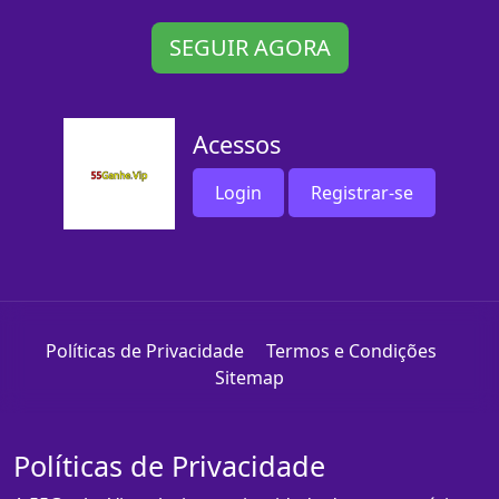
SEGUIR AGORA
Acessos
Login
Registrar-se
Políticas de Privacidade
Termos e Condições
Sitemap
Políticas de Privacidade