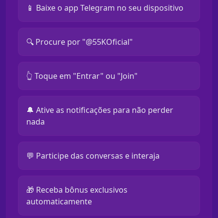
📱 Baixe o app Telegram no seu dispositivo
🔍 Procure por "@55KOficial"
👆 Toque em "Entrar" ou "Join"
🔔 Ative as notificações para não perder
nada
💬 Participe das conversas e interaja
🎁 Receba bônus exclusivos
automaticamente