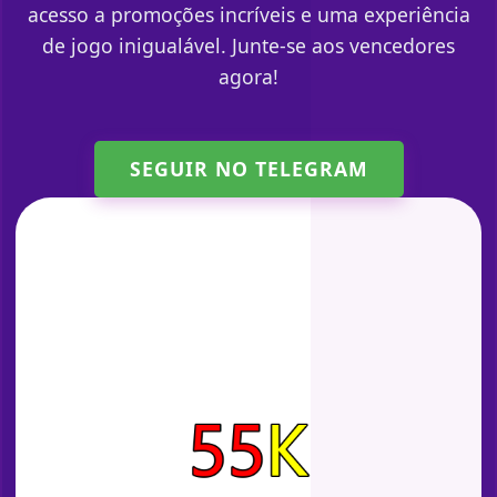
acesso a promoções incríveis e uma experiência
de jogo inigualável. Junte-se aos vencedores
agora!
SEGUIR NO TELEGRAM