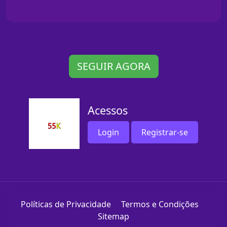
SEGUIR AGORA
Acessos
Login
Registrar-se
Políticas de Privacidade
Termos e Condições
Sitemap