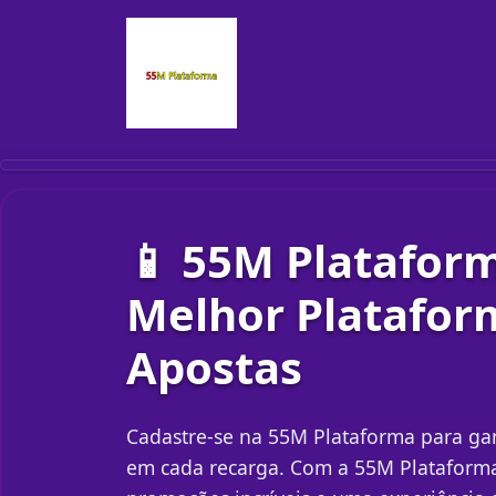
📱 55M Platafor
Melhor Platafor
Apostas
Cadastre-se na 55M Plataforma para ga
em cada recarga. Com a 55M Plataforma