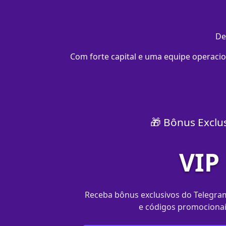
De
Com forte capital e uma equipe operaci
🎁 Bônus Exclu
VIP
Receba bônus exclusivos do Telegra
e códigos promocionai