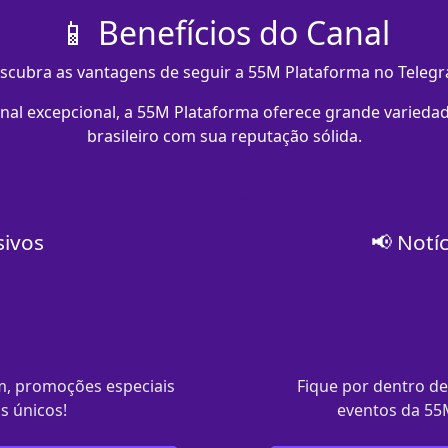
📱 Benefícios do Canal
scubra as vantagens de seguir a 55M Plataforma no Teleg
onal excepcional, a 55M Plataforma oferece grande varieda
brasileiro com sua reputação sólida.
sivos
📢 Notí
m, promoções especiais
Fique por dentro d
s únicos!
eventos da 55