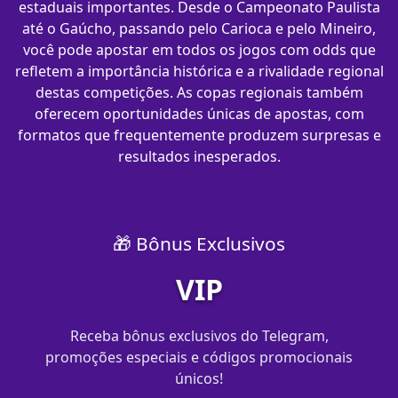
estaduais importantes. Desde o Campeonato Paulista
até o Gaúcho, passando pelo Carioca e pelo Mineiro,
você pode apostar em todos os jogos com odds que
refletem a importância histórica e a rivalidade regional
destas competições. As copas regionais também
oferecem oportunidades únicas de apostas, com
formatos que frequentemente produzem surpresas e
resultados inesperados.
🎁 Bônus Exclusivos
VIP
Receba bônus exclusivos do Telegram,
promoções especiais e códigos promocionais
únicos!