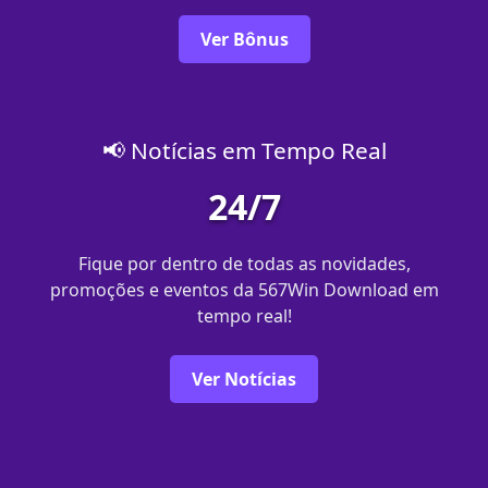
Ver Bônus
📢 Notícias em Tempo Real
24/7
Fique por dentro de todas as novidades,
promoções e eventos da 567Win Download em
tempo real!
Ver Notícias