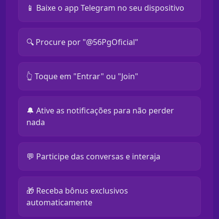
📱 Baixe o app Telegram no seu dispositivo
🔍 Procure por "@56PgOficial"
👆 Toque em "Entrar" ou "Join"
🔔 Ative as notificações para não perder
nada
💬 Participe das conversas e interaja
🎁 Receba bônus exclusivos
automaticamente