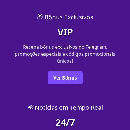
🎁 Bônus Exclusivos
VIP
Receba bônus exclusivos do Telegram,
promoções especiais e códigos promocionais
únicos!
Ver Bônus
📢 Notícias em Tempo Real
24/7