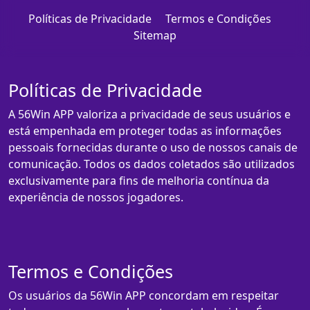
Políticas de Privacidade
Termos e Condições
Sitemap
Políticas de Privacidade
A 56Win APP valoriza a privacidade de seus usuários e
está empenhada em proteger todas as informações
pessoais fornecidas durante o uso de nossos canais de
comunicação. Todos os dados coletados são utilizados
exclusivamente para fins de melhoria contínua da
experiência de nossos jogadores.
Termos e Condições
Os usuários da 56Win APP concordam em respeitar