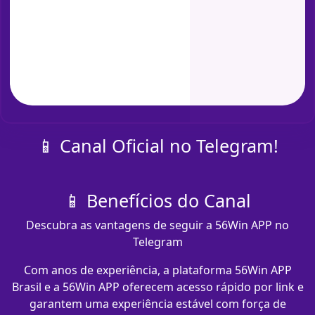
📱 Canal Oficial no Telegram!
📱 Benefícios do Canal
Descubra as vantagens de seguir a 56Win APP no
Telegram
Com anos de experiência, a plataforma 56Win APP
Brasil e a 56Win APP oferecem acesso rápido por link e
garantem uma experiência estável com força de