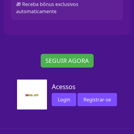
🎁 Receba bônus exclusivos
automaticamente
SEGUIR AGORA
Acessos
Login
Registrar-se