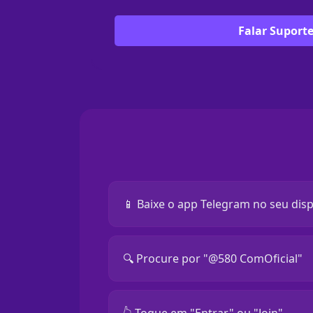
Falar Suport
📱 Baixe o app Telegram no seu disp
🔍 Procure por "@580 ComOficial"