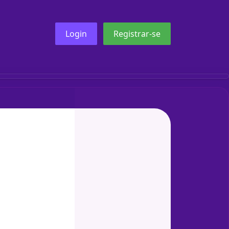
Login
Registrar-se