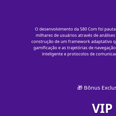
O desenvolvimento da 580 Com foi pauta
milhares de usuários através de análise
construção de um framework adaptativo qu
gamificação e as trajetórias de navegaçã
inteligente e protocolos de comunic
🎁 Bônus Exclu
VIP