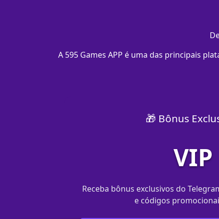
De
A 595 Games APP é uma das principais plata
🎁 Bônus Exclu
VIP
Receba bônus exclusivos do Telegra
e códigos promocionai