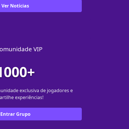
Ver Notícias
Comunidade VIP
1000+
unidade exclusiva de jogadores e
rtilhe experiências!
Entrar Grupo