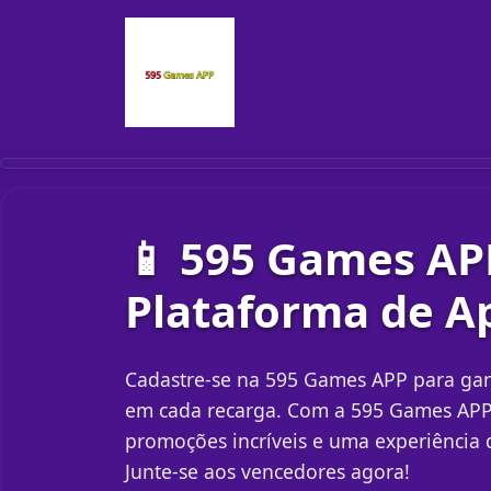
📱 595 Games AP
Plataforma de A
Cadastre-se na 595 Games APP para gan
em cada recarga. Com a 595 Games APP,
promoções incríveis e uma experiência d
Junte-se aos vencedores agora!