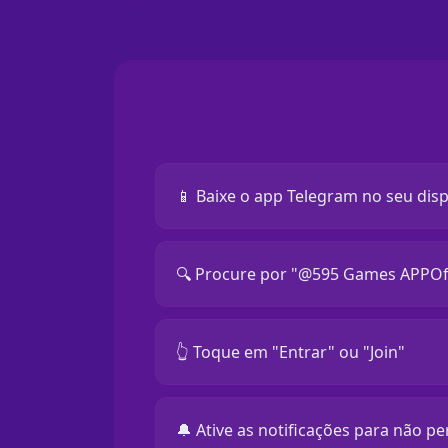
📱 Baixe o app Telegram no seu disp
🔍 Procure por "@595 Games APPOfi
👆 Toque em "Entrar" ou "Join"
🔔 Ative as notificações para não p