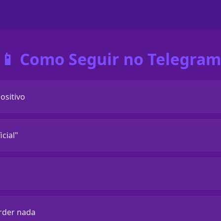
📱 Como Seguir no Telegram
ositivo
cial"
erder nada