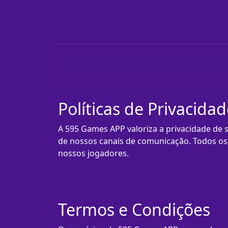
Políticas de Privacida
A 595 Games APP valoriza a privacidade de
de nossos canais de comunicação. Todos os 
nossos jogadores.
Termos e Condições