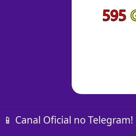
📱 Canal Oficial no Telegram!