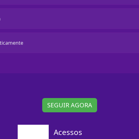
a
aticamente
SEGUIR AGORA
Acessos