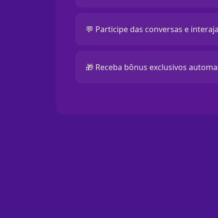
💬 Participe das conversas e interaj
🎁 Receba bônus exclusivos autom