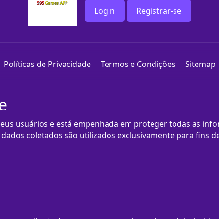
Login
Registrar-se
Políticas de Privacidade
Termos e Condições
Sitemap
de
 seus usuários e está empenhada em proteger todas as inf
dados coletados são utilizados exclusivamente para fins d