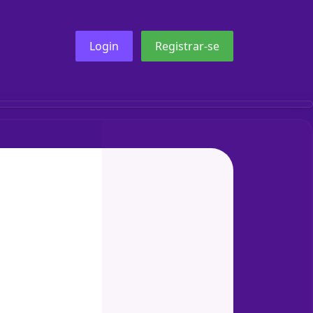
Login
Registrar-se