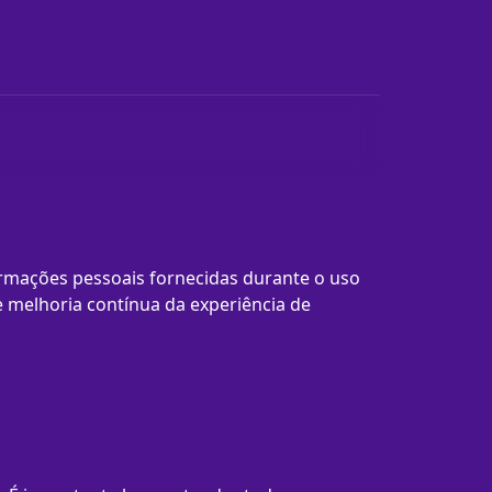
ormações pessoais fornecidas durante o uso
e melhoria contínua da experiência de