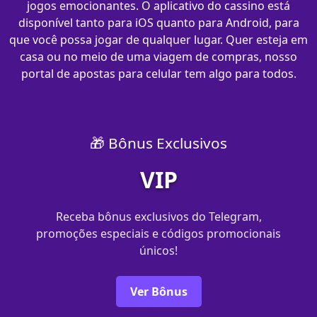
jogos emocionantes. O aplicativo do cassino está
disponível tanto para iOS quanto para Android, para
que você possa jogar de qualquer lugar. Quer esteja em
casa ou no meio de uma viagem de compras, nosso
portal de apostas para celular tem algo para todos.
🎁 Bônus Exclusivos
VIP
Receba bônus exclusivos do Telegram,
promoções especiais e códigos promocionais
únicos!
Ver Bônus