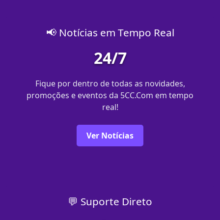
📢 Notícias em Tempo Real
24/7
Fique por dentro de todas as novidades,
promoções e eventos da 5CC.Com em tempo
real!
Ver Notícias
💬 Suporte Direto