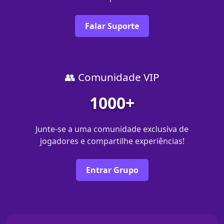
Falar Suporte
👥 Comunidade VIP
1000+
Junte-se a uma comunidade exclusiva de
jogadores e compartilhe experiências!
Entrar Grupo