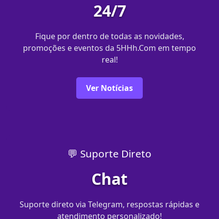
24/7
Fique por dentro de todas as novidades,
promoções e eventos da 5HHh.Com em tempo
real!
Ver Notícias
💬 Suporte Direto
Chat
Suporte direto via Telegram, respostas rápidas e
atendimento personalizado!