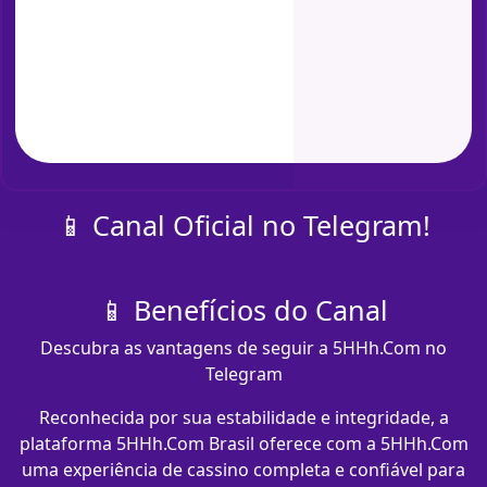
📱 Canal Oficial no Telegram!
📱 Benefícios do Canal
Descubra as vantagens de seguir a 5HHh.Com no
Telegram
Reconhecida por sua estabilidade e integridade, a
plataforma 5HHh.Com Brasil oferece com a 5HHh.Com
uma experiência de cassino completa e confiável para