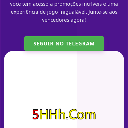
você tem acesso a promoções incríveis e uma
experiência de jogo inigualável. Junte-se aos
vencedores agora!
SEGUIR NO TELEGRAM