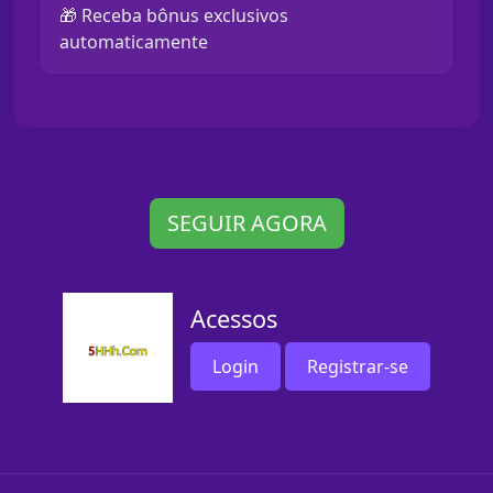
🎁 Receba bônus exclusivos
automaticamente
SEGUIR AGORA
Acessos
Login
Registrar-se