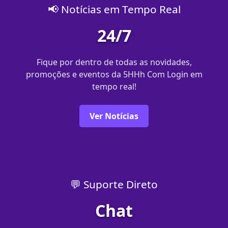
📢 Notícias em Tempo Real
24/7
Fique por dentro de todas as novidades,
promoções e eventos da 5HHh Com Login em
tempo real!
Ver Notícias
💬 Suporte Direto
Chat