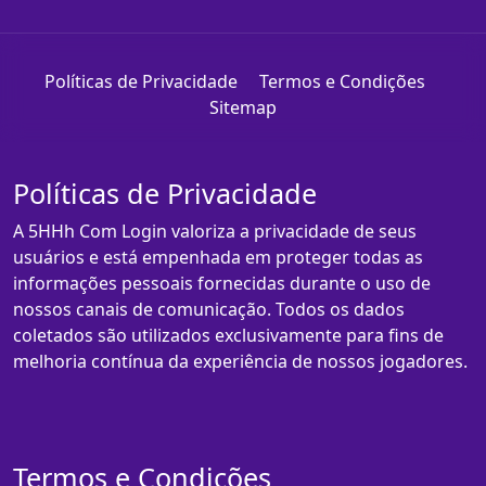
Políticas de Privacidade
Termos e Condições
Sitemap
Políticas de Privacidade
A 5HHh Com Login valoriza a privacidade de seus
usuários e está empenhada em proteger todas as
informações pessoais fornecidas durante o uso de
nossos canais de comunicação. Todos os dados
coletados são utilizados exclusivamente para fins de
melhoria contínua da experiência de nossos jogadores.
Termos e Condições