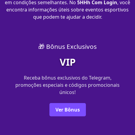
em condições semelhantes. No
5HHh Com Login
, você
encontra informações úteis sobre eventos esportivos
que podem te ajudar a decidir.
🎁 Bônus Exclusivos
VIP
Receba bônus exclusivos do Telegram,
promoções especiais e códigos promocionais
únicos!
Ver Bônus