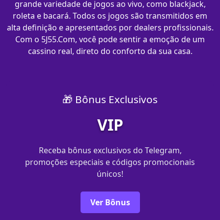
grande variedade de jogos ao vivo, como blackjack,
roleta e bacará. Todos os jogos são transmitidos em
alta definição e apresentados por dealers profissionais.
Com o 5J55.Com, você pode sentir a emoção de um
cassino real, direto do conforto da sua casa.
🎁 Bônus Exclusivos
VIP
Receba bônus exclusivos do Telegram,
promoções especiais e códigos promocionais
únicos!
Ver Bônus