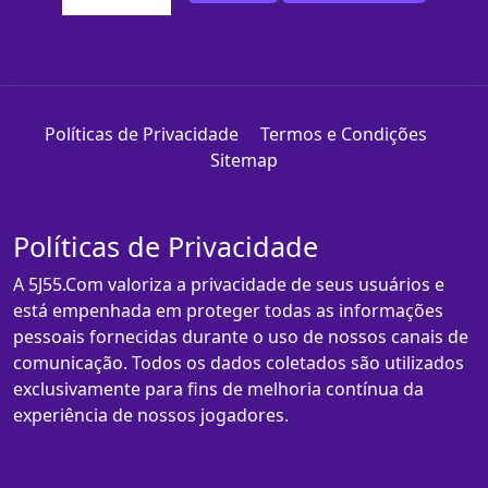
Políticas de Privacidade
Termos e Condições
Sitemap
Políticas de Privacidade
A 5J55.Com valoriza a privacidade de seus usuários e
está empenhada em proteger todas as informações
pessoais fornecidas durante o uso de nossos canais de
comunicação. Todos os dados coletados são utilizados
exclusivamente para fins de melhoria contínua da
experiência de nossos jogadores.