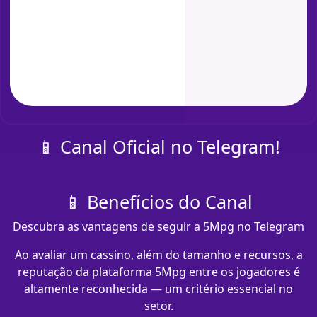
📱 Canal Oficial no Telegram!
📱 Benefícios do Canal
Descubra as vantagens de seguir a 5Mpg no Telegram
Ao avaliar um cassino, além do tamanho e recursos, a
reputação da plataforma 5Mpg entre os jogadores é
altamente reconhecida — um critério essencial no
setor.