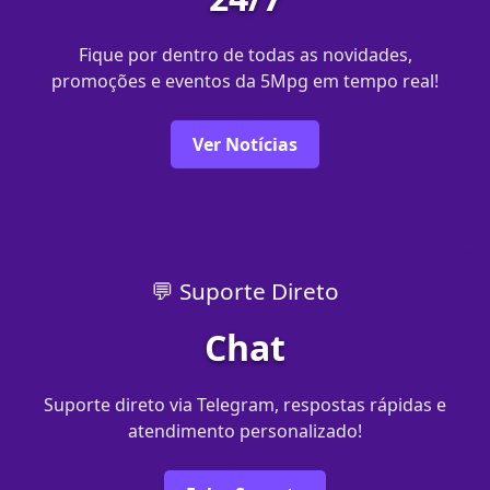
Fique por dentro de todas as novidades,
promoções e eventos da 5Mpg em tempo real!
Ver Notícias
💬 Suporte Direto
Chat
Suporte direto via Telegram, respostas rápidas e
atendimento personalizado!