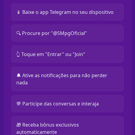
📱 Baixe o app Telegram no seu dispositivo
🔍 Procure por "@5MpgOficial"
👆 Toque em "Entrar" ou "Join"
🔔 Ative as notificações para não perder
nada
💬 Participe das conversas e interaja
🎁 Receba bônus exclusivos
automaticamente