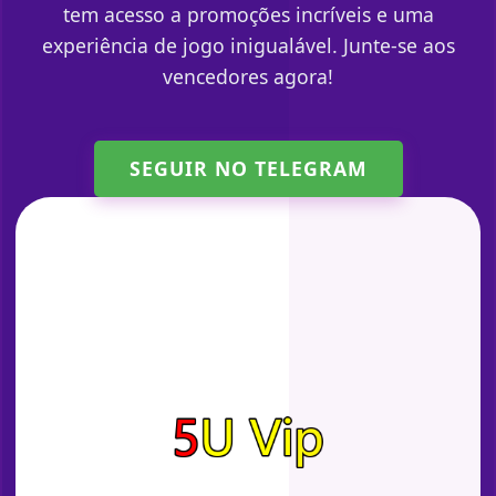
tem acesso a promoções incríveis e uma
experiência de jogo inigualável. Junte-se aos
vencedores agora!
SEGUIR NO TELEGRAM