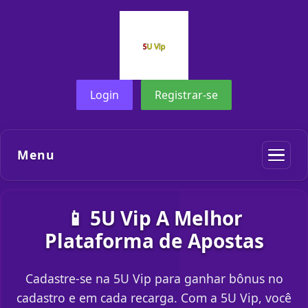
Login
Registrar-se
Menu
📱 5U Vip A Melhor
Plataforma de Apostas
Cadastre-se na 5U Vip para ganhar bônus no
cadastro e em cada recarga. Com a 5U Vip, você