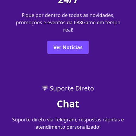
Fique por dentro de todas as novidades,
promoções e eventos da 688Game em tempo
real!
Ver Notícias
💬 Suporte Direto
Chat
Suporte direto via Telegram, respostas rápidas e
atendimento personalizado!