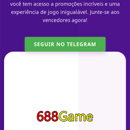
você tem acesso a promoções incríveis e uma
experiência de jogo inigualável. Junte-se aos
vencedores agora!
SEGUIR NO TELEGRAM