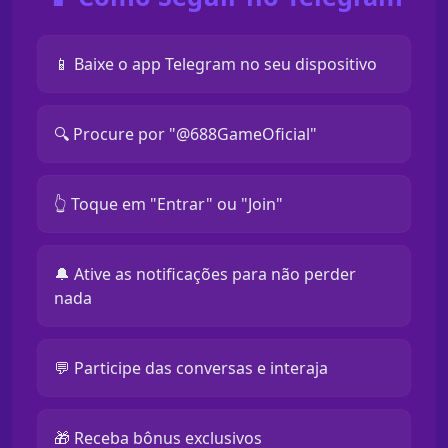
📱 Baixe o app Telegram no seu dispositivo
🔍 Procure por "@688GameOficial"
👆 Toque em "Entrar" ou "Join"
🔔 Ative as notificações para não perder
nada
💬 Participe das conversas e interaja
🎁 Receba bônus exclusivos