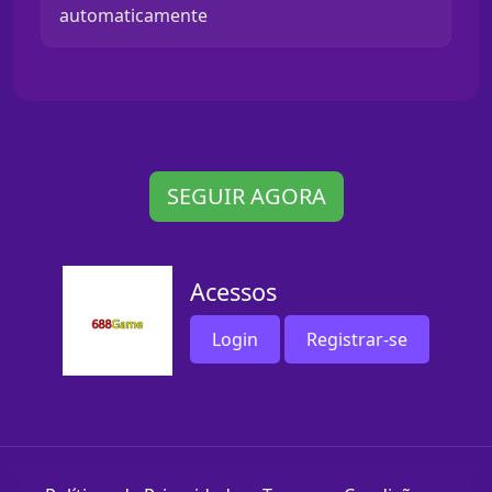
automaticamente
SEGUIR AGORA
Acessos
Login
Registrar-se