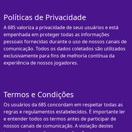
Políticas de Privacidade
A 68S valoriza a privacidade de seus usuários e está
empenhada em proteger todas as informações
pessoais fornecidas durante o uso de nossos canais de
comunicação. Todos os dados coletados são utilizados
exclusivamente para fins de melhoria contínua da
experiência de nossos jogadores.
Termos e Condições
Os usuários da 68S concordam em respeitar todas as
regras e regulamentos estabelecidos. É importante ler
e entender todos os termos antes de participar de
nossos canais de comunicação. A violação destes