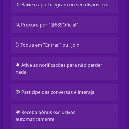
📱 Baixe o app Telegram no seu dispositivo
🔍 Procure por "@68SOficial"
👆 Toque em "Entrar" ou "Join"
🔔 Ative as notificações para não perder
nada
💬 Participe das conversas e interaja
🎁 Receba bônus exclusivos
automaticamente