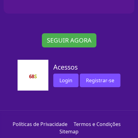
SEGUIR AGORA
Acessos
Login
Registrar-se
Políticas de Privacidade
Termos e Condições
Sitemap