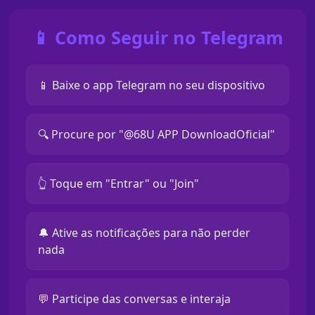
📱 Como Seguir no Telegram
📱 Baixe o app Telegram no seu dispositivo
🔍 Procure por "@68U APP DownloadOficial"
👆 Toque em "Entrar" ou "Join"
🔔 Ative as notificações para não perder
nada
💬 Participe das conversas e interaja