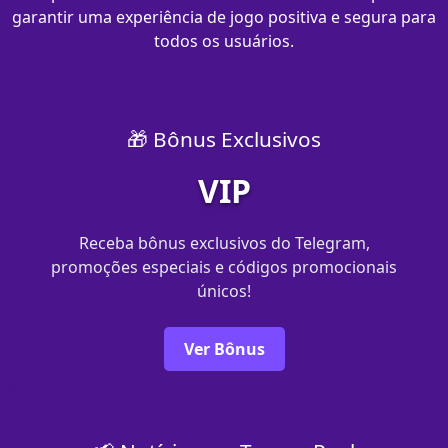
garantir uma experiência de jogo positiva e segura para
todos os usuários.
🎁 Bônus Exclusivos
VIP
Receba bônus exclusivos do Telegram,
promoções especiais e códigos promocionais
únicos!
Ver Bônus