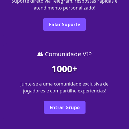
Suporte direto via Telegram, respostas rápidas e
atendimento personalizado!
Falar Suporte
👥 Comunidade VIP
1000+
Junte-se a uma comunidade exclusiva de
jogadores e compartilhe experiências!
Entrar Grupo