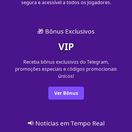
segura e acessível a todos os jogadores.
🎁 Bônus Exclusivos
VIP
Receba bônus exclusivos do Telegram,
promoções especiais e códigos promocionais
únicos!
Ver Bônus
📢 Notícias em Tempo Real