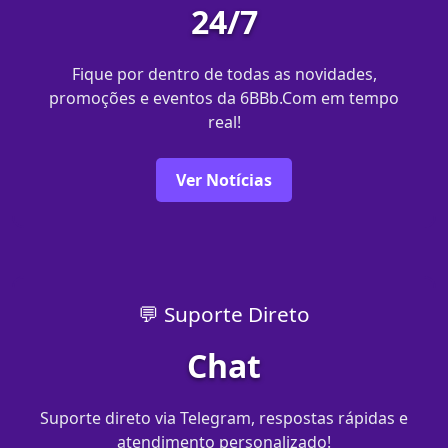
24/7
Fique por dentro de todas as novidades,
promoções e eventos da 6BBb.Com em tempo
real!
Ver Notícias
💬 Suporte Direto
Chat
Suporte direto via Telegram, respostas rápidas e
atendimento personalizado!