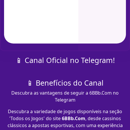
📱 Canal Oficial no Telegram!
📱 Benefícios do Canal
Descubra as vantagens de seguir a 6BBb.Com no
Telegram
Descubra a variedade de jogos disponíveis na seção
'Todos os Jogos' do site
6BBb.Com
, desde cassinos
clássicos a apostas esportivas, com uma experiência