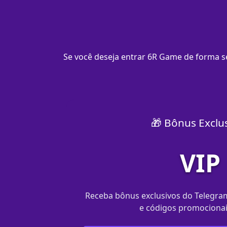
Se você deseja entrar 6R Game de forma se
🎁 Bônus Exclu
VIP
Receba bônus exclusivos do Telegra
e códigos promocionai