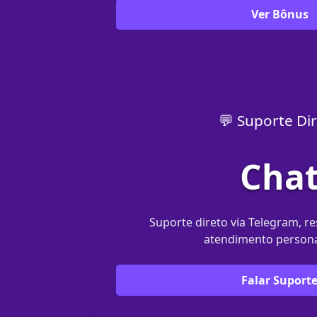
Ver Bônus
💬 Suporte Di
Cha
Suporte direto via Telegram, r
atendimento persona
Falar Suport