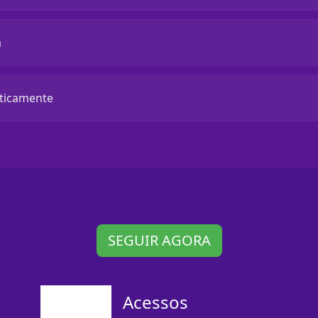
a
aticamente
SEGUIR AGORA
Acessos