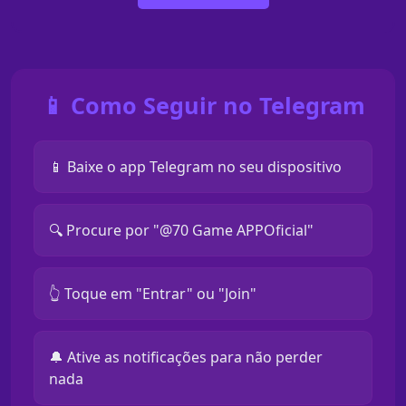
📱 Como Seguir no Telegram
📱 Baixe o app Telegram no seu dispositivo
🔍 Procure por "@70 Game APPOficial"
👆 Toque em "Entrar" ou "Join"
🔔 Ative as notificações para não perder
nada