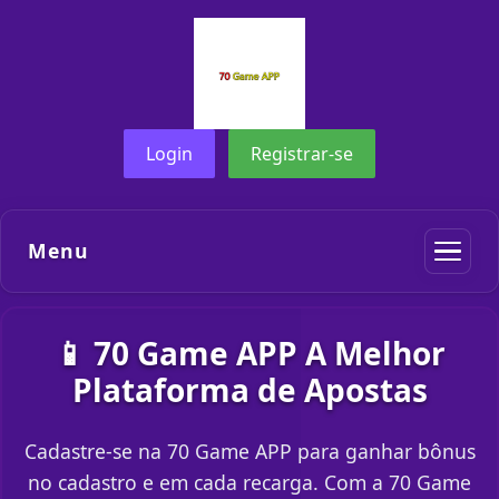
Login
Registrar-se
Menu
📱 70 Game APP A Melhor
Plataforma de Apostas
Cadastre-se na 70 Game APP para ganhar bônus
no cadastro e em cada recarga. Com a 70 Game