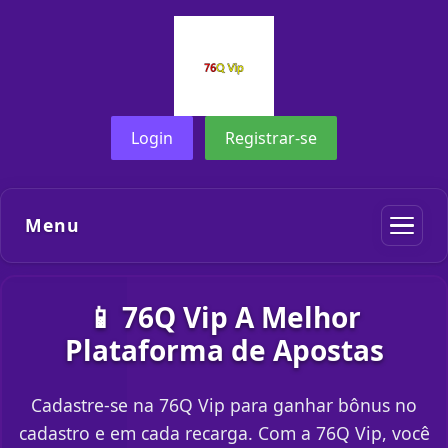
Login
Registrar-se
Menu
📱 76Q Vip A Melhor
Plataforma de Apostas
Cadastre-se na 76Q Vip para ganhar bônus no
cadastro e em cada recarga. Com a 76Q Vip, você