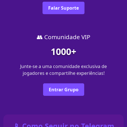
Falar Suporte
👥 Comunidade VIP
1000+
Junte-se a uma comunidade exclusiva de
jogadores e compartilhe experiências!
Entrar Grupo
📱 Como Seguir no Telegram