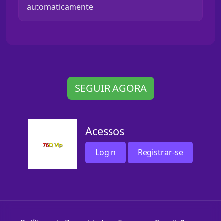
automaticamente
SEGUIR AGORA
Acessos
Login
Registrar-se