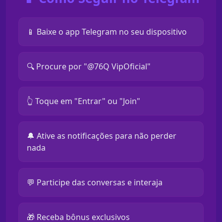
📱 Baixe o app Telegram no seu dispositivo
🔍 Procure por "@76Q VipOficial"
👆 Toque em "Entrar" ou "Join"
🔔 Ative as notificações para não perder
nada
💬 Participe das conversas e interaja
🎁 Receba bônus exclusivos