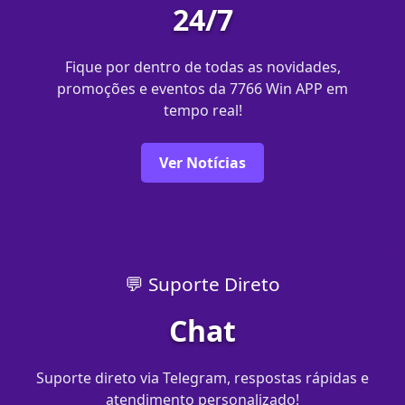
24/7
Fique por dentro de todas as novidades,
promoções e eventos da 7766 Win APP em
tempo real!
Ver Notícias
💬 Suporte Direto
Chat
Suporte direto via Telegram, respostas rápidas e
atendimento personalizado!