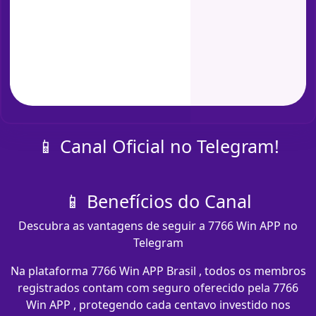
📱 Canal Oficial no Telegram!
📱 Benefícios do Canal
Descubra as vantagens de seguir a 7766 Win APP no
Telegram
Na plataforma 7766 Win APP Brasil , todos os membros
registrados contam com seguro oferecido pela 7766
Win APP , protegendo cada centavo investido nos