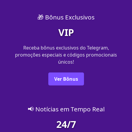
🎁 Bônus Exclusivos
VIP
Receba bônus exclusivos do Telegram,
promoções especiais e códigos promocionais
únicos!
Ver Bônus
📢 Notícias em Tempo Real
24/7