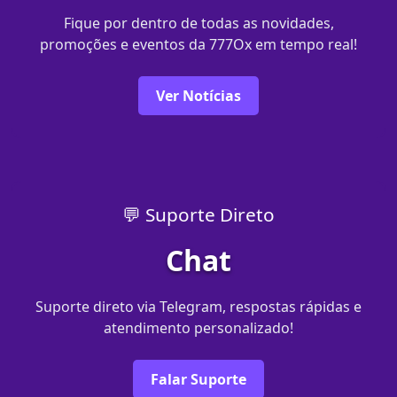
Fique por dentro de todas as novidades,
promoções e eventos da 777Ox em tempo real!
Ver Notícias
💬 Suporte Direto
Chat
Suporte direto via Telegram, respostas rápidas e
atendimento personalizado!
Falar Suporte