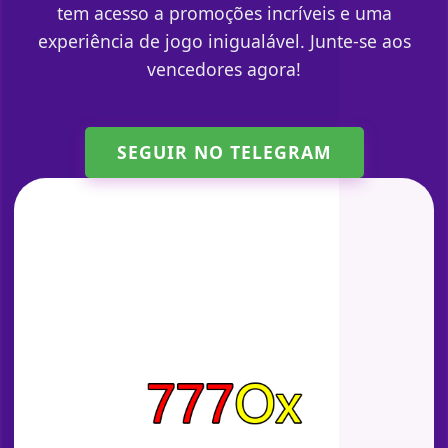
tem acesso a promoções incríveis e uma
experiência de jogo inigualável. Junte-se aos
vencedores agora!
SEGUIR NO TELEGRAM