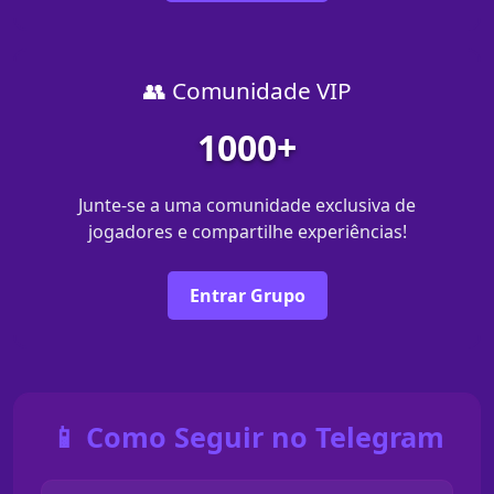
👥 Comunidade VIP
1000+
Junte-se a uma comunidade exclusiva de
jogadores e compartilhe experiências!
Entrar Grupo
📱 Como Seguir no Telegram