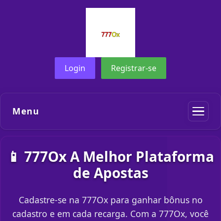
Login
Registrar-se
Menu
📱 777Ox A Melhor Plataforma
de Apostas
Cadastre-se na 777Ox para ganhar bônus no
cadastro e em cada recarga. Com a 777Ox, você