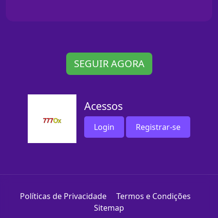
SEGUIR AGORA
Acessos
Login
Registrar-se
Políticas de Privacidade
Termos e Condições
Sitemap