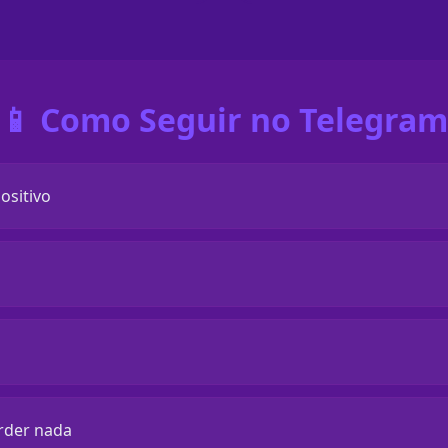
📱 Como Seguir no Telegram
ositivo
erder nada