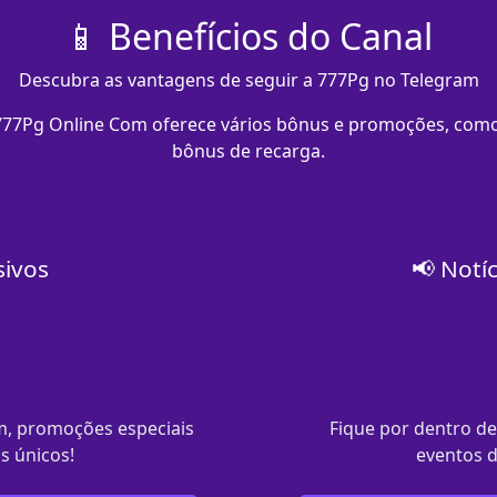
📱 Benefícios do Canal
Descubra as vantagens de seguir a 777Pg no Telegram
 777Pg Online Com oferece vários bônus e promoções, como
bônus de recarga.
sivos
📢 Notí
m, promoções especiais
Fique por dentro d
s únicos!
eventos d