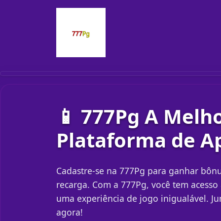
📱 777Pg A Melh
Plataforma de A
Cadastre-se na 777Pg para ganhar bônu
recarga. Com a 777Pg, você tem acesso 
uma experiência de jogo inigualável. J
agora!