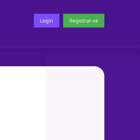
Login
Registrar-se