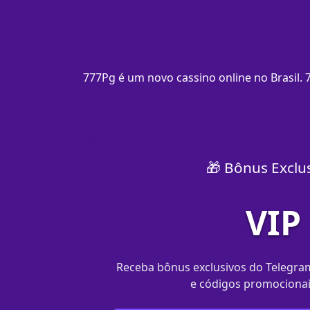
777Pg é um novo cassino online no Brasil.
🎁 Bônus Exclu
VIP
Receba bônus exclusivos do Telegra
e códigos promocionai