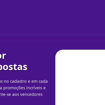
or
postas
s no cadastro e em cada
a promoções incríveis e
unte-se aos vencedores