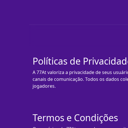
Políticas de Privacida
A 77At valoriza a privacidade de seus usuá
canais de comunicação. Todos os dados cole
jogadores.
Termos e Condições