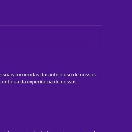
essoais fornecidas durante o uso de nossos
 contínua da experiência de nossos