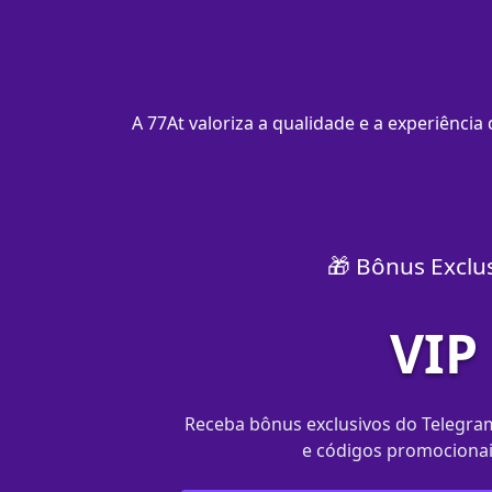
A 77At valoriza a qualidade e a experiênci
🎁 Bônus Exclu
VIP
Receba bônus exclusivos do Telegra
e códigos promocionai