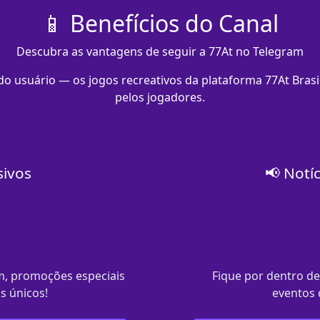
📱 Benefícios do Canal
Descubra as vantagens de seguir a 77At no Telegram
a do usuário — os jogos recreativos da plataforma 77At Bras
pelos jogadores.
sivos
📢 Notí
m, promoções especiais
Fique por dentro d
s únicos!
eventos 