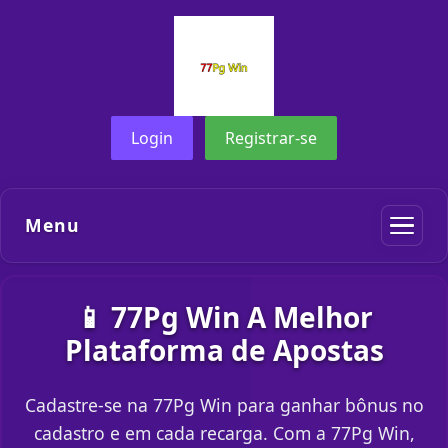
Login
Registrar-se
Menu
📱 77Pg Win A Melhor
Plataforma de Apostas
Cadastre-se na 77Pg Win para ganhar bônus no
cadastro e em cada recarga. Com a 77Pg Win,