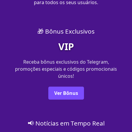
para todos os seus usuários.
🎁 Bônus Exclusivos
VIP
Receba bônus exclusivos do Telegram,
promoções especiais e códigos promocionais
únicos!
Ver Bônus
📢 Notícias em Tempo Real