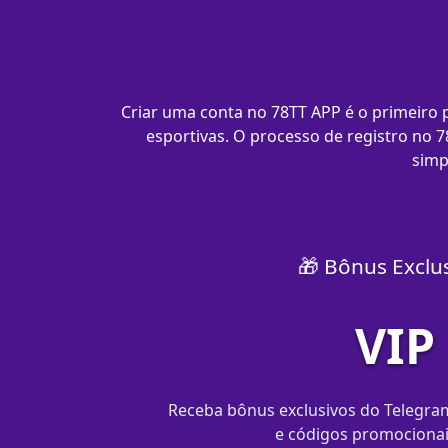
Criar uma conta no 78TT APP é o primeiro 
esportivas. O processo de registro no 7
simp
🎁 Bônus Exclu
VIP
Receba bônus exclusivos do Telegra
e códigos promocionai