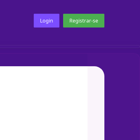
Login
Registrar-se