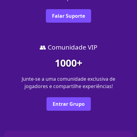
Falar Suporte
👥 Comunidade VIP
1000+
Junte-se a uma comunidade exclusiva de
jogadores e compartilhe experiências!
Entrar Grupo