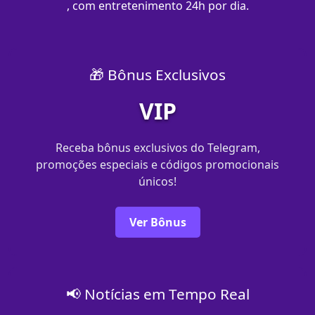
, com entretenimento 24h por dia.
🎁 Bônus Exclusivos
VIP
Receba bônus exclusivos do Telegram,
promoções especiais e códigos promocionais
únicos!
Ver Bônus
📢 Notícias em Tempo Real